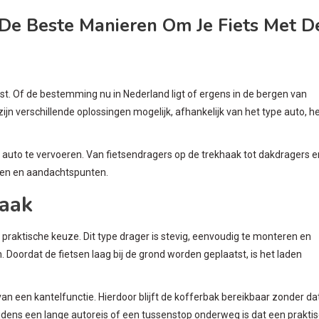
n De Beste Manieren Om Je Fiets Met D
etst. Of de bestemming nu in Nederland ligt of ergens in de bergen van
zijn verschillende oplossingen mogelijk, afhankelijk van het type auto, h
 auto te vervoeren. Van fietsendragers op de trekhaak tot dakdragers e
elen en aandachtspunten.
haak
praktische keuze. Dit type drager is stevig, eenvoudig te monteren en
. Doordat de fietsen laag bij de grond worden geplaatst, is het laden
an een kantelfunctie. Hierdoor blijft de kofferbak bereikbaar zonder da
ijdens een lange autoreis of een tussenstop onderweg is dat een prakti