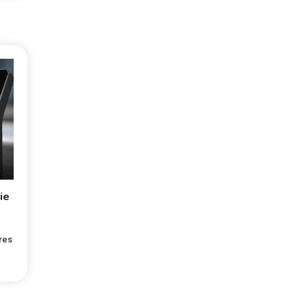
ie
res