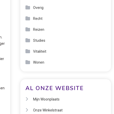
Overig
e
Recht
Reizen
n.
Studies
ger
Vitaliteit
ier
Wonen
AL ONZE WEBSITE
sen
Mijn Woonplaats
Onze Winkelstraat