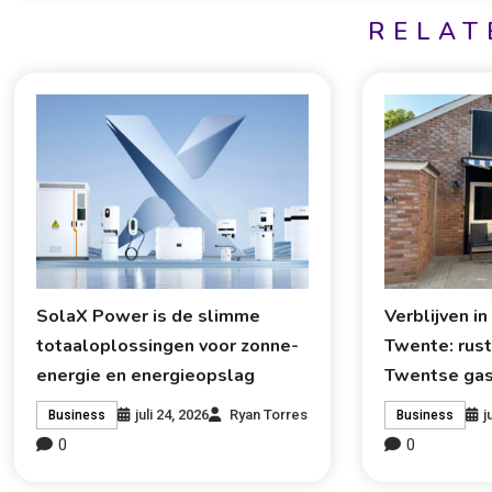
RELAT
SolaX Power is de slimme
Verblijven i
totaaloplossingen voor zonne-
Twente: rust
energie en energieopslag
Twentse gast
juli 24, 2026
Ryan Torres
j
Business
Business
0
0