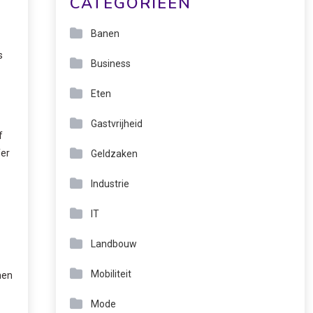
CATEGORIEËN
Banen
s
Business
Eten
Gastvrijheid
f
fer
Geldzaken
Industrie
IT
Landbouw
Mobiliteit
men
Mode