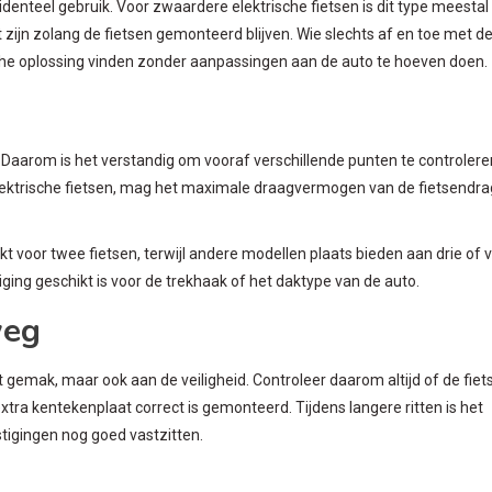
cidenteel gebruik. Voor zwaardere elektrische fietsen is dit type meestal
zijn zolang de fietsen gemonteerd blijven. Wie slechts af en toe met d
sche oplossing vinden zonder aanpassingen aan de auto te hoeven doen.
s. Daarom is het verstandig om vooraf verschillende punten te controlere
 elektrische fietsen, mag het maximale draagvermogen van de fietsendra
t voor twee fietsen, terwijl andere modellen plaats bieden aan drie of v
iging geschikt is voor de trekhaak of het daktype van de auto.
weg
 gemak, maar ook aan de veiligheid. Controleer daarom altijd of de fiet
xtra kentekenplaat correct is gemonteerd. Tijdens langere ritten is het
stigingen nog goed vastzitten.