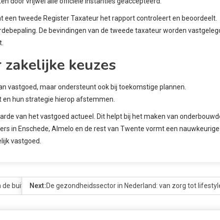
 door vrijwel alle officiële instanties geaccepteerd.
at een tweede Register Taxateur het rapport controleert en beoordeelt.
debepaling. De bevindingen van de tweede taxateur worden vastgelegd
t.
 zakelijke keuzes
e van vastgoed, maar ondersteunt ook bij toekomstige plannen.
 en hun strategie hierop afstemmen.
 waarde van het vastgoed actueel. Dit helpt bij het maken van onderbouwd
ers in Enschede, Almelo en de rest van Twente vormt een nauwkeurige
lijk vastgoed.
n de buitendienst
Next:
De gezondheidssector in Nederland: van zorg tot lifestyl