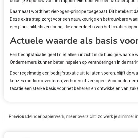
duidelijke opbouw van het rapport. Hierdoor worden taxatierapporten
Daarnaast wordt het vier-ogen-principe toegepast. Dit betekent d
Deze extra stap zorgt voor een nauwkeurige en betrouwbare waar
een plausibiliteitsverklaring, die onderdeel is van het taxatierappor
Actuele waarde als basis voor
Een bedrijfstaxatie geeft niet alleen inzicht in de huidige waard
Ondernemers kunnen beter inspelen op veranderingen in de markt
Door regelmatig een bedrijfstaxatie uit te laten voeren, blijft de
keuzes rondom investeren, verhuren of verkopen. Voor ondernem
taxatie een sterke basis voor het beheren en ontwikkelen van zake
Previous:
Minder papierwerk, meer overzicht: zo werk je slimmer i