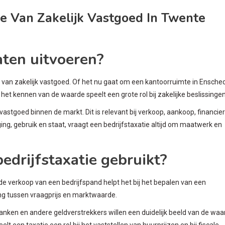
rde Van Zakelijk Vastgoed In Twente
aten uitvoeren?
van zakelijk vastgoed. Of het nu gaat om een kantoorruimte in Ensche
het kennen van de waarde speelt een grote rol bij zakelijke beslissingen
vastgoed binnen de markt. Dit is relevant bij verkoop, aankoop, financie
ging, gebruik en staat, vraagt een bedrijfstaxatie altijd om maatwerk en
bedrijfstaxatie gebruikt?
de verkoop van een bedrijfspand helpt het bij het bepalen van een
ding tussen vraagprijs en marktwaarde.
Banken en andere geldverstrekkers willen een duidelijk beeld van de waa
t een taxatie een rol bij het vaststellen van huurprijzen en bij fiscale