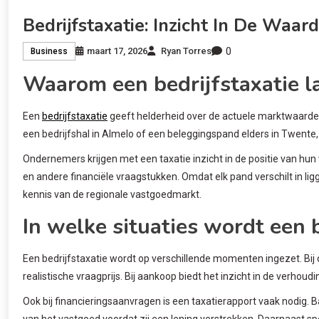
Bedrijfstaxatie: Inzicht In De Waa
0
maart 17, 2026
Ryan Torres
Business
Waarom een bedrijfstaxatie l
Een
bedrijfstaxatie
geeft helderheid over de actuele marktwaarde 
een bedrijfshal in Almelo of een beleggingspand elders in Twente, 
Ondernemers krijgen met een taxatie inzicht in de positie van hun 
en andere financiële vraagstukken. Omdat elk pand verschilt in lig
kennis van de regionale vastgoedmarkt.
In welke situaties wordt een 
Een bedrijfstaxatie wordt op verschillende momenten ingezet. Bij 
realistische vraagprijs. Bij aankoop biedt het inzicht in de verhou
Ook bij financieringsaanvragen is een taxatierapport vaak nodig. 
van het vastgoed voordat zij een lening verstrekken. Daarnaast speel