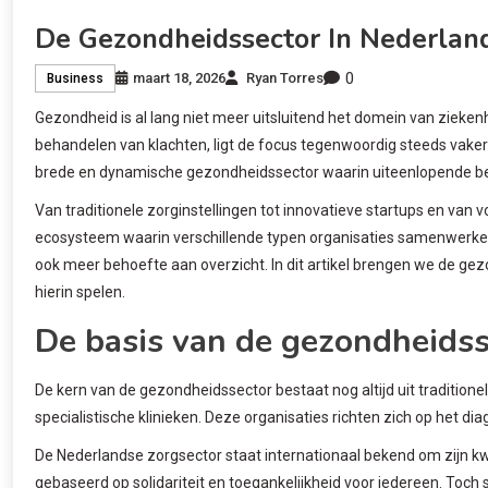
De Gezondheidssector In Nederland:
0
maart 18, 2026
Ryan Torres
Business
Gezondheid is al lang niet meer uitsluitend het domein van zieken
behandelen van klachten, ligt de focus tegenwoordig steeds vaker op
brede en dynamische gezondheidssector waarin uiteenlopende bedr
Van traditionele zorginstellingen tot innovatieve startups en van 
ecosysteem waarin verschillende typen organisaties samenwerke
ook meer behoefte aan overzicht. In dit artikel brengen we de gezo
hierin spelen.
De basis van de gezondheidsse
De kern van de gezondheidssector bestaat nog altijd uit traditione
specialistische klinieken. Deze organisaties richten zich op het 
De Nederlandse zorgsector staat internationaal bekend om zijn kwa
gebaseerd op solidariteit en toegankelijkheid voor iedereen. Toch 