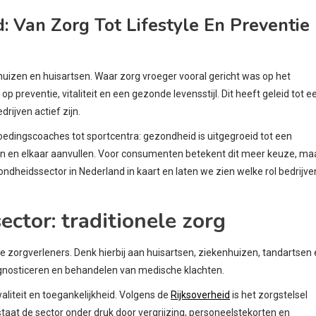
 Van Zorg Tot Lifestyle En Preventie
huizen en huisartsen. Waar zorg vroeger vooral gericht was op het
 preventie, vitaliteit en een gezonde levensstijl. Dit heeft geleid tot e
ijven actief zijn.
voedingscoaches tot sportcentra: gezondheid is uitgegroeid tot een
n en elkaar aanvullen. Voor consumenten betekent dit meer keuze, ma
ndheidssector in Nederland in kaart en laten we zien welke rol bedrijve
ctor: traditionele zorg
le zorgverleners. Denk hierbij aan huisartsen, ziekenhuizen, tandartsen
diagnosticeren en behandelen van medische klachten.
liteit en toegankelijkheid. Volgens de
Rijksoverheid
is het zorgstelsel
staat de sector onder druk door vergrijzing, personeelstekorten en