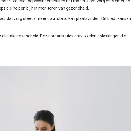
ector. Digitale toepassingen maken het mogelijk om zorg efficiënter en
pps die helpen bij het monitoren van gezondheid.
oor dat zorg steeds meer op afstand kan plaatsvinden. Dit biedt kansen
op digitale gezondheid. Deze organisaties ontwikkelen oplossingen die